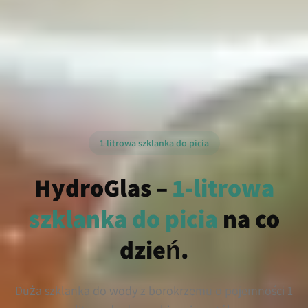
1-litrowa szklanka do picia
HydroGlas –
1-litrowa
szklanka do picia
na co
dzień.
Duża szklanka do wody z borokrzemu o pojemności 1